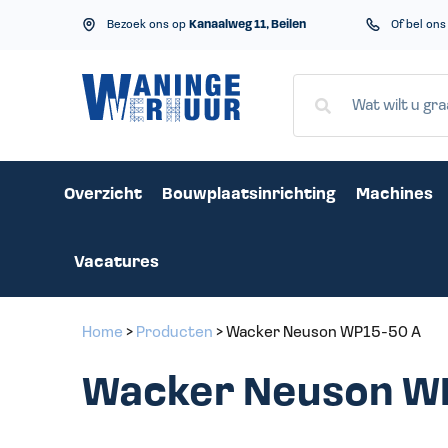
Bezoek ons op
Kanaalweg 11, Beilen
Of bel on
Overzicht
Bouwplaatsinrichting
Machines
Vacatures
Home
>
Producten
>
Wacker Neuson WP15-50 A
Wacker Neuson W