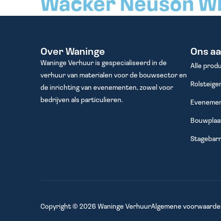
Wacker Neuson W
Over Waninge
Ons a
Waninge Verhuur is gespecialiseerd in de
Alle prod
verhuur van materialen voor de bouwsector en
Rolsteige
de inrichting van evenementen, zowel voor
bedrijven als particulieren.
Evenemen
Bouwplaat
Stagebarr
Copyright © 2026 Waninge Verhuur
Algemene voorwaarde