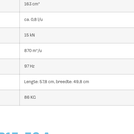
163 cm³
ca. 0,8 l/u
15 kN
870 m²/u
97 Hz
Lengte: 57,8 cm, breedte: 49,8 cm
86 KG