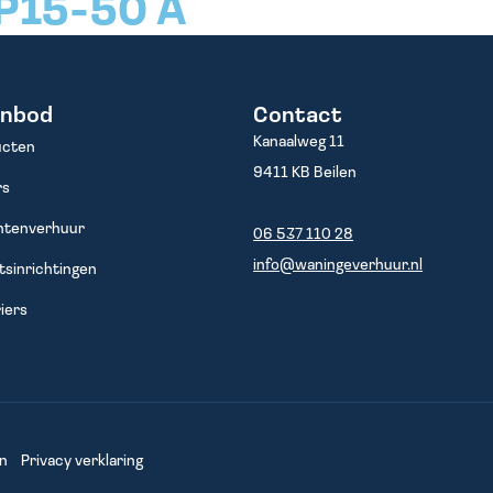
P15-50 A
anbod
Contact
Kanaalweg 11
ucten
9411 KB Beilen
rs
tenverhuur
06 537 110 28
info@waningeverhuur.nl
sinrichtingen
iers
n
Privacy verklaring