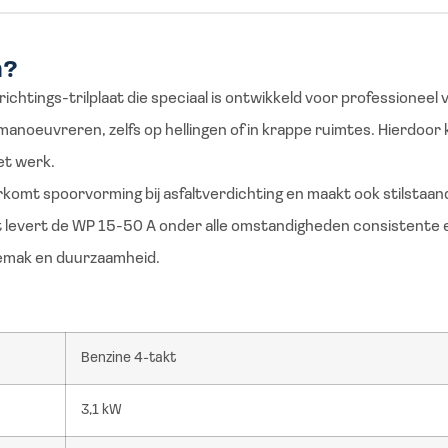
n?
htings-trilplaat die speciaal is ontwikkeld voor professioneel 
anoeuvreren, zelfs op hellingen of in krappe ruimtes. Hierdoor k
et werk.
rkomt spoorvorming bij asfaltverdichting en maakt ook stilstaa
levert de WP 15-50 A onder alle omstandigheden consistente en
gemak en duurzaamheid.
Benzine 4-takt
3,1 kW