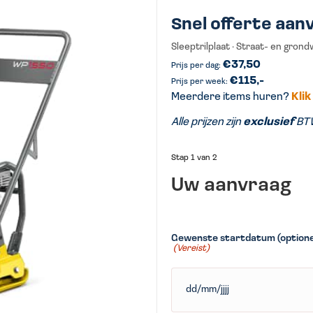
Snel offerte aan
Sleeptrilplaat · Straat- en gron
€37,50
€115,-
Meerdere items huren?
Klik
Alle prijzen zijn
exclusief
BT
Stap
1
van
2
Uw aanvraag
Gewenste startdatum (optione
(Vereist)